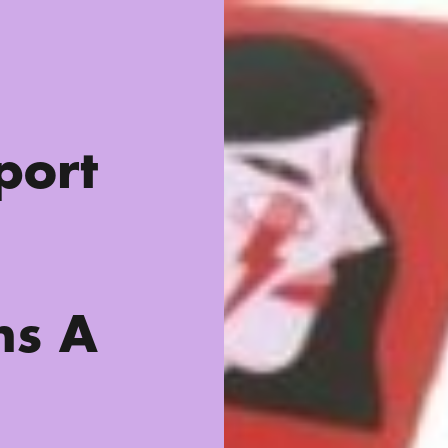
port
ns A