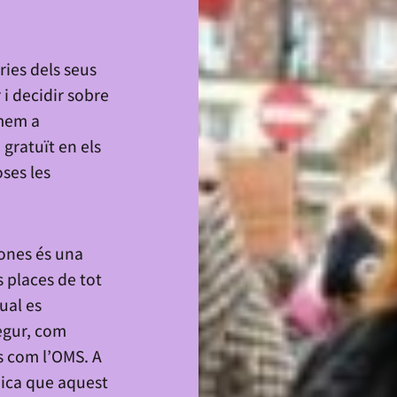
ries dels seus
r i decidir sobre
umem a
 gratuït en els
oses les
dones és una
es places de tot
ual es
segur, com
s com l’OMS. A
dica que aquest